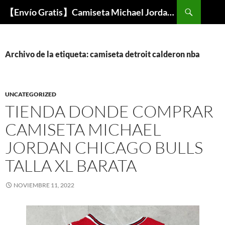
Buscar
【Envío Gratis】Camiseta Michael Jordan NBA Barata
SALTAR
AL
CONTENIDO
Archivo de la etiqueta: camiseta detroit calderon nba
UNCATEGORIZED
TIENDA DONDE COMPRAR
CAMISETA MICHAEL
JORDAN CHICAGO BULLS
TALLA XL BARATA
NOVIEMBRE 11, 2022