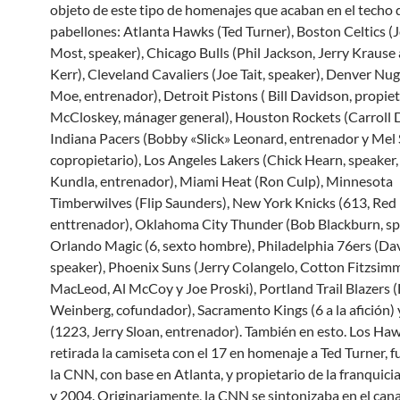
objeto de este tipo de homenajes que acaban en el techo 
pabellones: Atlanta Hawks (Ted Turner), Boston Celtics 
Most, speaker), Chicago Bulls (Phil Jackson, Jerry Kraus
Kerr), Cleveland Cavaliers (Joe Tait, speaker), Denver Nu
Moe, entrenador), Detroit Pistons ( Bill Davidson, propiet
McCloskey, mánager general), Houston Rockets (Carroll 
Indiana Pacers (Bobby «Slick» Leonard, entrenador y Mel
copropietario), Los Angeles Lakers (Chick Hearn, speaker,
Kundla, entrenador), Miami Heat (Ron Culp), Minnesota
Timberwilves (Flip Saunders), New York Knicks (613, Red
enttrenador), Oklahoma City Thunder (Bob Blackburn, sp
Orlando Magic (6, sexto hombre), Philadelphia 76ers (Dav
speaker), Phoenix Suns (Jerry Colangelo, Cotton Fitzsim
MacLeod, Al McCoy y Joe Proski), Portland Trail Blazers (
Weinberg, cofundador), Sacramento Kings (6 a la afición) 
(1223, Jerry Sloan, entrenador). También en esto. Los Ha
retirada la camiseta con el 17 en homenaje a Ted Turner, 
la CNN, con base en Atlanta, y propietario de la franquici
y 2004. Originariamente, la CNN se sintonizaba en el cana