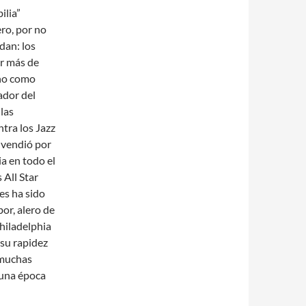
ilia”
ro, por no
dan: los
or más de
año como
ador del
las
ntra los Jazz
e vendió por
a en todo el
 All Star
es ha sido
bor, alero de
Philadelphia
su rapidez
 muchas
 una época