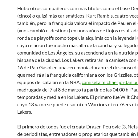
Hubo otros compañeros con más títulos como el base Der
(cinco) o quizá más carismáticos, Kurt Rambis, cuatro ve
también, pero la franquicia valora el impacto de Pau en el
(«nos cambió el destino») en unos años de flojos resultad
ronda de playoffs como tope), la alquimia con la leyenda 
cuya relación fue mucho más allá de la cancha, y su legado
comunidad de Los Ángeles, su ascendencia en la nutrida 
hispana de la ciudad. Los Lakers retirarán la camiseta con
16 de Pau Gasol en una ceremonia durante el descanso de
que medirá a la franquicia californiana con los Grizzlies, o
equipos del catalán en la NBA,
camiseta michael jordan bu
madrugada del 7 al 8 de marzo (a partir de las 04.00 h. Pa
temporadas y media en los Lakers. El primero fue Wilt C
cuyo 13 ya no se puede usar ni en Warriors ni en 76ers ni 
Lakers.
El primero de todos fue el croata Drazen Petrovic (3, Nets
de periodistas, entrenadores o propietarios que también 