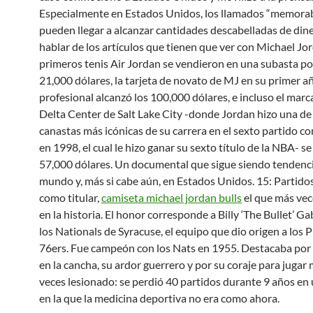
Especialmente en Estados Unidos, los llamados “memorab
pueden llegar a alcanzar cantidades descabelladas de dine
hablar de los artículos que tienen que ver con Michael Jor
primeros tenis Air Jordan se vendieron en una subasta p
21,000 dólares, la tarjeta de novato de MJ en su primer 
profesional alcanzó los 100,000 dólares, e incluso el marc
Delta Center de Salt Lake City -donde Jordan hizo una de 
canastas más icónicas de su carrera en el sexto partido co
en 1998, el cual le hizo ganar su sexto título de la NBA- s
57,000 dólares. Un documental que sigue siendo tendenci
mundo y, más si cabe aún, en Estados Unidos. 15: Partidos
como titular,
camiseta michael jordan bulls
el que más vec
en la historia. El honor corresponde a Billy ‘The Bullet’ Ga
los Nationals de Syracuse, el equipo que dio origen a los 
76ers. Fue campeón con los Nats en 1955. Destacaba por 
en la cancha, su ardor guerrero y por su coraje para jugar
veces lesionado: se perdió 40 partidos durante 9 años en
en la que la medicina deportiva no era como ahora.