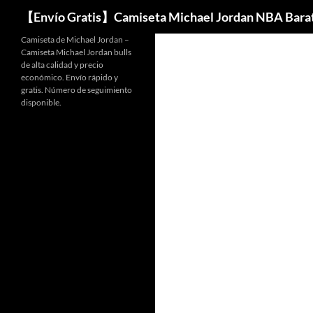
Buscar
【Envío Gratis】Camiseta Michael Jordan NBA Bara
Camiseta de Michael Jordan –
Camiseta Michael Jordan bulls
de alta calidad y precio
económico. Envío rápido y
gratis. Número de seguimiento
disponible.