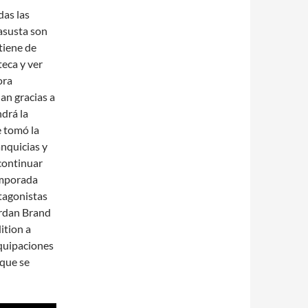
das las
asusta son
tiene de
teca y ver
ora
an gracias a
drá la
e tomó la
anquicias y
continuar
emporada
otagonistas
ordan Brand
ition a
equipaciones
 que se