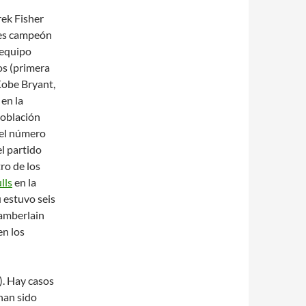
ek Fisher
ces campeón
 equipo
os (primera
Kobe Bryant,
 en la
población
 el número
l partido
tro de los
lls
en la
u estuvo seis
hamberlain
en los
). Hay casos
han sido