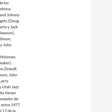
de los
(Johnny
e and Johnny
ggets (Doug
ario y Jack
Dawson),
 Simon,
 y John
 Holzman,
eaker),
e Zinkoff,
mons, John
Larry
y Utah Jazz
wks tienen
fundador de
a entre 1977
l 17 de la