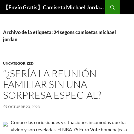
Buscar
【Envío Gratis】Camiseta Michael Jordan NBA Barata
SALTAR
AL
CONTENIDO
Archivo de la etiqueta: 24 segons camisetas michael
jordan
UNCATEGORIZED
“¿SERÍA LA REUNIÓN
FAMILIAR SIN UNA
SORPRESA ESPECIAL?
OCTUBRE 23, 2023
Conoce las curiosidades y situaciones incómodas que ha
vivido y son reveladas. El NBA 75 Euro Vote homenajea a