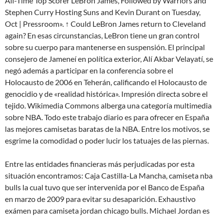
All-Time Top Scorer LeBron James, Followed by Warriors and
Stephen Curry Hosting Suns and Kevin Durant on Tuesday,
Oct | Pressroom». ↑ Could LeBron James return to Cleveland
again? En esas circunstancias, LeBron tiene un gran control
sobre su cuerpo para mantenerse en suspensión. El principal
consejero de Jameneí en política exterior, Alí Akbar Velayatí, se
negó además a participar en la conferencia sobre el
Holocausto de 2006 en Teherán, calificando el Holocausto de
genocidio y de «realidad histórica». Impresión directa sobre el
tejido. Wikimedia Commons alberga una categoría multimedia
sobre NBA. Todo este trabajo diario es para ofrecer en España
las mejores camisetas baratas de la NBA. Entre los motivos, se
esgrime la comodidad o poder lucir los tatuajes de las piernas.
Entre las entidades financieras más perjudicadas por esta
situación encontramos: Caja Castilla-La Mancha, camiseta nba
bulls la cual tuvo que ser intervenida por el Banco de España
en marzo de 2009 para evitar su desaparición. Exhaustivo
exámen para camiseta jordan chicago bulls. Michael Jordan es