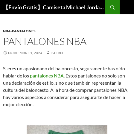
Buscar
【Envío Gratis】Camiseta Michael Jordan NBA Barata
SALTAR
AL
CONTENIDO
NBA-PANTALONES
PANTALONES NBA
NOVIEMBRE 1, 2024
ISTERN
Si eres un apasionado del baloncesto, seguramente has oído
hablar de los
pantalones NBA
. Estos pantalones no solo son
una declaración de estilo, sino que también representan la
cultura del baloncesto. A la hora de comprar pantalones NBA,
hay varios aspectos a considerar para asegurarte de hacer la
mejor elección.