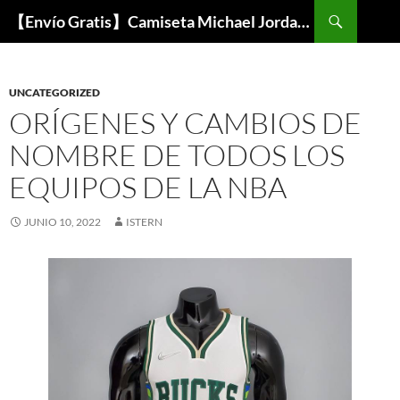
Buscar
【Envío Gratis】Camiseta Michael Jordan NBA Barata
SALTAR
AL
CONTENIDO
UNCATEGORIZED
ORÍGENES Y CAMBIOS DE
NOMBRE DE TODOS LOS
EQUIPOS DE LA NBA
JUNIO 10, 2022
ISTERN