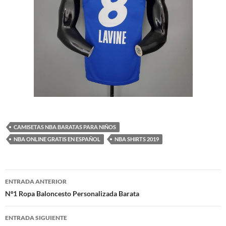
CAMISETAS NBA BARATAS PARA NIÑOS
NBA ONLINE GRATIS EN ESPAÑOL
NBA SHIRTS 2019
Navegación
ENTRADA ANTERIOR
de
Nº1 Ropa Baloncesto Personalizada Barata
entradas
ENTRADA SIGUIENTE