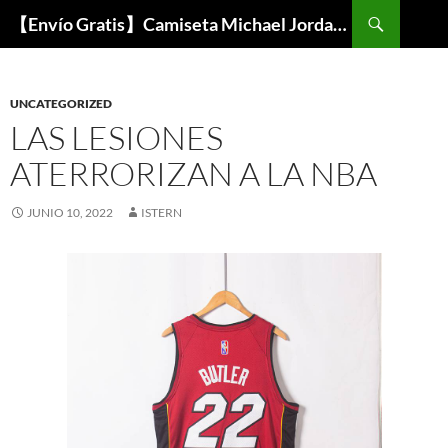
Buscar
【Envío Gratis】Camiseta Michael Jordan NBA Barata
SALTAR
AL
CONTENIDO
UNCATEGORIZED
LAS LESIONES
ATERRORIZAN A LA NBA
JUNIO 10, 2022
ISTERN