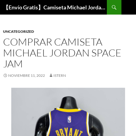
Buscar
【Envío Gratis】Camiseta Michael Jordan NBA Barata
SALTAR
AL
CONTENIDO
UNCATEGORIZED
COMPRAR CAMISETA
MICHAEL JORDAN SPACE
JAM
NOVIEMBRE 11, 2022
ISTERN