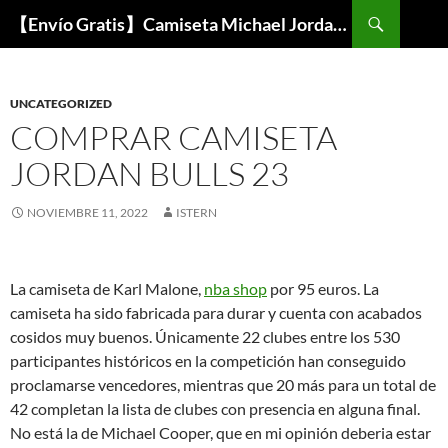
Buscar
【Envío Gratis】Camiseta Michael Jordan NBA Barata
SALTAR
AL
CONTENIDO
UNCATEGORIZED
COMPRAR CAMISETA
JORDAN BULLS 23
NOVIEMBRE 11, 2022
ISTERN
La camiseta de Karl Malone,
nba shop
por 95 euros. La
camiseta ha sido fabricada para durar y cuenta con acabados
cosidos muy buenos. Únicamente 22 clubes entre los 530
participantes históricos en la competición han conseguido
proclamarse vencedores, mientras que 20 más para un total de
42 completan la lista de clubes con presencia en alguna final.
No está la de Michael Cooper, que en mi opinión deberia estar