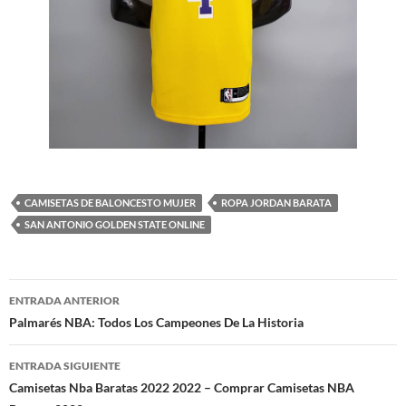
CAMISETAS DE BALONCESTO MUJER
ROPA JORDAN BARATA
SAN ANTONIO GOLDEN STATE ONLINE
Navegación
ENTRADA ANTERIOR
de
Palmarés NBA: Todos Los Campeones De La Historia
entradas
ENTRADA SIGUIENTE
Camisetas Nba Baratas 2022 2022 – Comprar Camisetas NBA