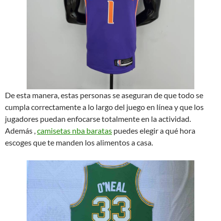
De esta manera, estas personas se aseguran de que todo se
cumpla correctamente a lo largo del juego en línea y que los
jugadores puedan enfocarse totalmente en la actividad.
Además ,
camisetas nba baratas
puedes elegir a qué hora
escoges que te manden los alimentos a casa.