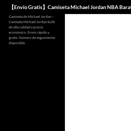
Buscar
【Envío Gratis】Camiseta Michael Jordan NBA Bara
Camiseta de Michael Jordan –
Camiseta Michael Jordan bulls
de alta calidad y precio
económico. Envío rápido y
gratis. Número de seguimiento
disponible.