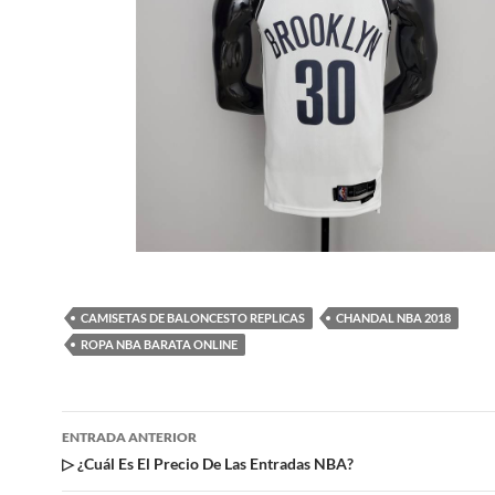
CAMISETAS DE BALONCESTO REPLICAS
CHANDAL NBA 2018
ROPA NBA BARATA ONLINE
Navegación
ENTRADA ANTERIOR
de
▷ ¿Cuál Es El Precio De Las Entradas NBA?