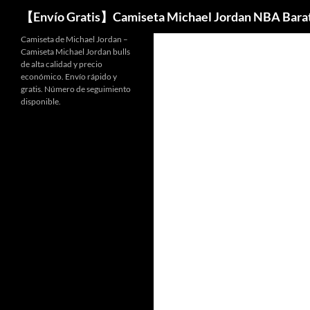
Buscar
【Envío Gratis】Camiseta Michael Jordan NBA Bara
Camiseta de Michael Jordan –
Camiseta Michael Jordan bulls
de alta calidad y precio
económico. Envío rápido y
gratis. Número de seguimiento
disponible.