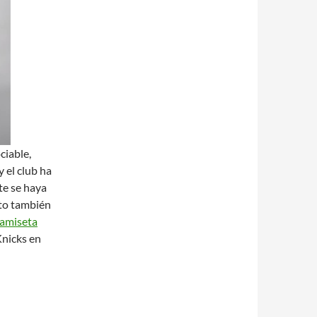
ciable,
 el club ha
nte se haya
sto también
amiseta
 Knicks en