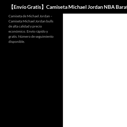
Buscar
【Envío Gratis】Camiseta Michael Jordan NBA Bara
Camiseta de Michael Jordan –
Camiseta Michael Jordan bulls
de alta calidad y precio
económico. Envío rápido y
gratis. Número de seguimiento
disponible.