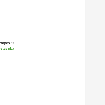
iempos es
setas nba