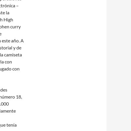
ctrónica –
te la
th High
ephen curry
e
 este año. A
torial y de
 la camiseta
rla con
jugado con
ndes
 número 18,
0.000
adamente
que tenía