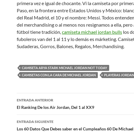
primera vez e igual de chocante. Vi la camiseta por primer
Paso, en la frontera entre Estados Unidos y México: blanc
del Real Madrid, el 10 y el nombre: Messi. Todos entendem
del merchandising o al menos nos resignamos a ella, pero a
fútbol tiene tradición,
camiseta michael jordan bulls
los d
fuboleros van del 1 al 11 y lo demás es márketing. Camise
Sudaderas, Gorros, Balones, Regalos, Merchandising.
CAMISETA ARYA STARK MICHAEL JORDAN NOT TODAY
CAMISETAS CON LA CARA DE MICHAEL JORDAN
PLAYERAS JORDAN
Navegación
ENTRADA ANTERIOR
de
El Ranking De los Air Jordan, Del 1 al XX9
entradas
ENTRADA SIGUIENTE
Los 60 Datos Que Debes saber en el Cumpleaños 60 De Michael