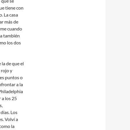
 que se
ue tiene con
o. La casa
ar más de
norme cuando
da también
omo los dos
 la de que el
 rojo y
res puntos o
frontar a la
Philadelphia
 a los 25
s,
días. Los
s. Volví a
 como la