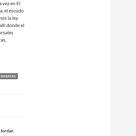
a vez en El
a, el escudo
os la ley
llí donde el
orsales
tas,
 BARATAS
 Jordan