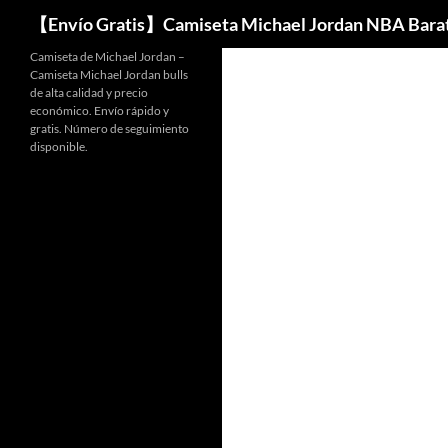
Buscar
【Envío Gratis】Camiseta Michael Jordan NBA Bara
Camiseta de Michael Jordan –
Camiseta Michael Jordan bulls
de alta calidad y precio
económico. Envío rápido y
gratis. Número de seguimiento
disponible.