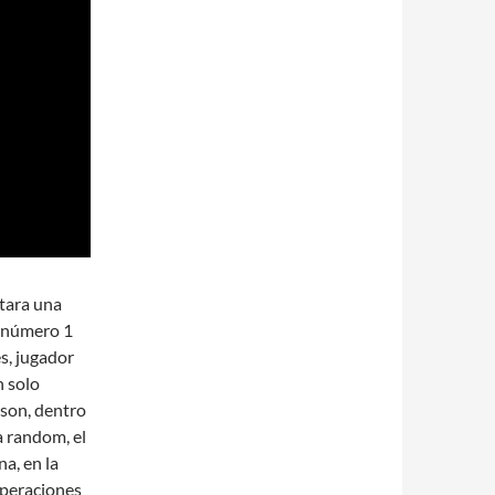
tara una
l número 1
s, jugador
n solo
nson, dentro
a random, el
a, en la
operaciones