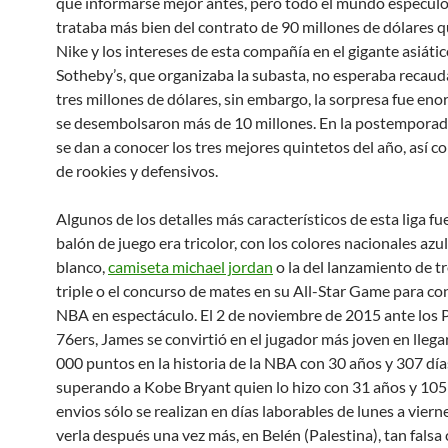
que informarse mejor antes, pero todo el mundo especuló
trataba más bien del contrato de 90 millones de dólares q
Nike y los intereses de esta compañía en el gigante asiátic
Sotheby’s, que organizaba la subasta, no esperaba recaud
tres millones de dólares, sin embargo, la sorpresa fue e
se desembolsaron más de 10 millones. En la postempora
se dan a conocer los tres mejores quintetos del año, así c
de rookies y defensivos.
Algunos de los detalles más característicos de esta liga fue
balón de juego era tricolor, con los colores nacionales azul
blanco,
camiseta michael jordan
o la del lanzamiento de t
triple o el concurso de mates en su All-Star Game para con
NBA en espectáculo. El 2 de noviembre de 2015 ante los 
76ers, James se convirtió en el jugador más joven en llegar
000 puntos en la historia de la NBA con 30 años y 307 día
superando a Kobe Bryant quien lo hizo con 31 años y 105 
envios sólo se realizan en días laborables de lunes a vierne
verla después una vez más, en Belén (Palestina), tan falsa