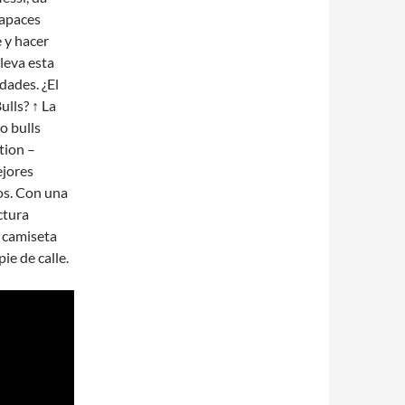
capaces
 y hacer
leva esta
dades. ¿El
ulls? ↑ La
o bulls
tion –
ejores
os. Con una
ctura
 camiseta
ie de calle.