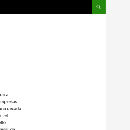
SALTAR AL CONTENIDO
ron a
 empresas
 una década
, el
llo
essi, da